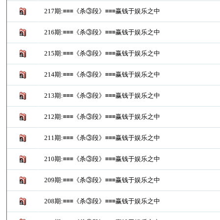
217期:≡≡≡《杀③段》≡≡≡赢钱于娱乐之中
216期:≡≡≡《杀③段》≡≡≡赢钱于娱乐之中
215期:≡≡≡《杀③段》≡≡≡赢钱于娱乐之中
214期:≡≡≡《杀③段》≡≡≡赢钱于娱乐之中
213期:≡≡≡《杀③段》≡≡≡赢钱于娱乐之中
212期:≡≡≡《杀③段》≡≡≡赢钱于娱乐之中
211期:≡≡≡《杀③段》≡≡≡赢钱于娱乐之中
210期:≡≡≡《杀③段》≡≡≡赢钱于娱乐之中
209期:≡≡≡《杀③段》≡≡≡赢钱于娱乐之中
208期:≡≡≡《杀③段》≡≡≡赢钱于娱乐之中