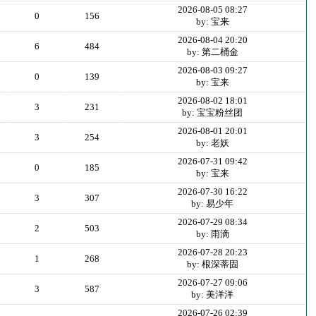
2026-08-05 08:27
0
156
by: 宝来
2026-08-04 20:20
6
484
by: 第二桶金
2026-08-03 09:27
0
139
by: 宝来
2026-08-02 18:01
3
231
by: 宝宝粉丝团
2026-08-01 20:01
3
254
by: 老妖
2026-07-31 09:42
0
185
by: 宝来
2026-07-30 16:22
3
307
by: 易少年
2026-07-29 08:34
2
503
by: 雨滴
2026-07-28 20:23
1
268
by: 根深蒂固
2026-07-27 09:06
3
587
by: 美洋洋
2026-07-26 02:39