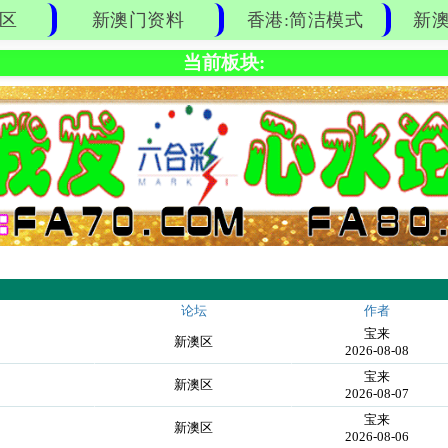
区
新澳门资料
香港:简洁模式
新澳
当前板块:
论坛
作者
宝来
新澳区
2026-08-08
宝来
新澳区
2026-08-07
宝来
新澳区
2026-08-06