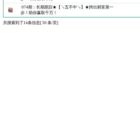
074期：长期跟踪★【↘五不中↘】★跨出财富第一
步！助你赢取千万！
共搜索到了14条信息[ 50 条/页]