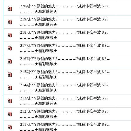
220期:???原创的魅力?→→→→→?规律＄③半波＄?←
←←←←★精彩继续★
219期:???原创的魅力?→→→→→?规律＄③半波＄?←
←←←←★精彩继续★
218期:???原创的魅力?→→→→→?规律＄③半波＄?←
←←←←★精彩继续★
217期:???原创的魅力?→→→→→?规律＄③半波＄?←
←←←←★精彩继续★
216期:???原创的魅力?→→→→→?规律＄③半波＄?←
←←←←★精彩继续★
215期:???原创的魅力?→→→→→?规律＄③半波＄?←
←←←←★精彩继续★
214期:???原创的魅力?→→→→→?规律＄③半波＄?←
←←←←★精彩继续★
213期:???原创的魅力?→→→→→?规律＄③半波＄?←
←←←←★精彩继续★
212期:???原创的魅力?→→→→→?规律＄③半波＄?←
←←←←★精彩继续★
211期:???原创的魅力?→→→→→?规律＄③半波＄?←
←←←←★精彩继续★