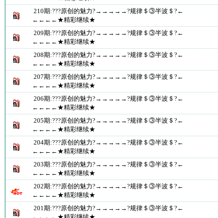
210期:???原创的魅力?→→→→→?规律＄③半波＄?←
←←←←★精彩继续★
209期:???原创的魅力?→→→→→?规律＄③半波＄?←
←←←←★精彩继续★
208期:???原创的魅力?→→→→→?规律＄③半波＄?←
←←←←★精彩继续★
207期:???原创的魅力?→→→→→?规律＄③半波＄?←
←←←←★精彩继续★
206期:???原创的魅力?→→→→→?规律＄③半波＄?←
←←←←★精彩继续★
205期:???原创的魅力?→→→→→?规律＄③半波＄?←
←←←←★精彩继续★
204期:???原创的魅力?→→→→→?规律＄③半波＄?←
←←←←★精彩继续★
203期:???原创的魅力?→→→→→?规律＄③半波＄?←
←←←←★精彩继续★
202期:???原创的魅力?→→→→→?规律＄③半波＄?←
←←←←★精彩继续★
201期:???原创的魅力?→→→→→?规律＄③半波＄?←
←←←←★精彩继续★