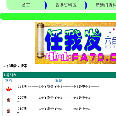
首页
香港资料区
新澳门资
任我发
» 搜索
主题列表
状态
标题
221期:======⊙⊙￥⑥合￥⊙⊙======⊙⊙必中⊙⊙=====
=
220期:======⊙⊙￥⑥合￥⊙⊙======⊙⊙必中⊙⊙=====
=
219期:======⊙⊙￥⑥合￥⊙⊙======⊙⊙必中⊙⊙=====
=