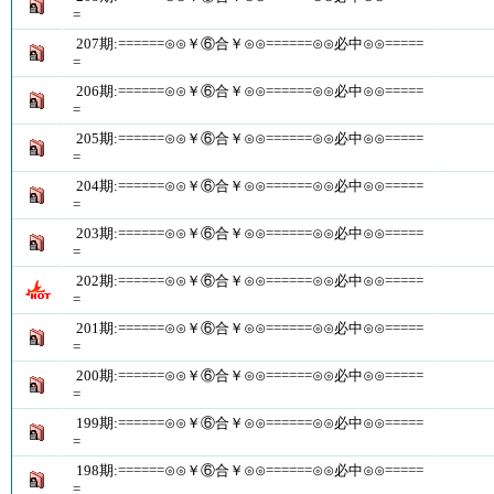
=
207期:======⊙⊙￥⑥合￥⊙⊙======⊙⊙必中⊙⊙=====
=
206期:======⊙⊙￥⑥合￥⊙⊙======⊙⊙必中⊙⊙=====
=
205期:======⊙⊙￥⑥合￥⊙⊙======⊙⊙必中⊙⊙=====
=
204期:======⊙⊙￥⑥合￥⊙⊙======⊙⊙必中⊙⊙=====
=
203期:======⊙⊙￥⑥合￥⊙⊙======⊙⊙必中⊙⊙=====
=
202期:======⊙⊙￥⑥合￥⊙⊙======⊙⊙必中⊙⊙=====
=
201期:======⊙⊙￥⑥合￥⊙⊙======⊙⊙必中⊙⊙=====
=
200期:======⊙⊙￥⑥合￥⊙⊙======⊙⊙必中⊙⊙=====
=
199期:======⊙⊙￥⑥合￥⊙⊙======⊙⊙必中⊙⊙=====
=
198期:======⊙⊙￥⑥合￥⊙⊙======⊙⊙必中⊙⊙=====
=